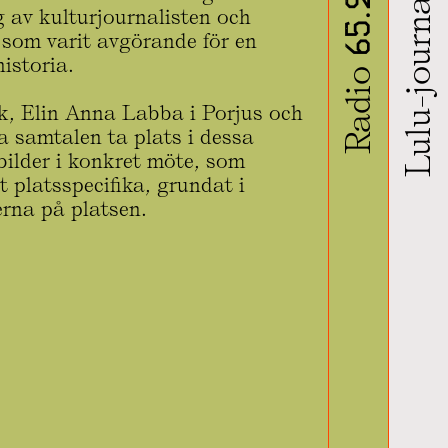
Lulu-journalen
Radio 65.22
 av kulturjournalisten och
r som varit avgörande för en
historia.
ik, Elin Anna Labba i Porjus och
 samtalen ta plats i dessa
bilder i konkret möte, som
t platsspecifika, grundat i
erna på platsen.