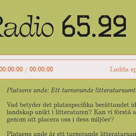
00:00:00
/
00:00:00
Ladda sp
Platsens ande: Ett turnerande litteratursamt
Vad betyder det platsspecifika berättandet 
landskap unikt i litteraturen? Kan vi förstå 
genom att placera oss i dess miljöer?
Platsens ande är ett turnerande litteratursa