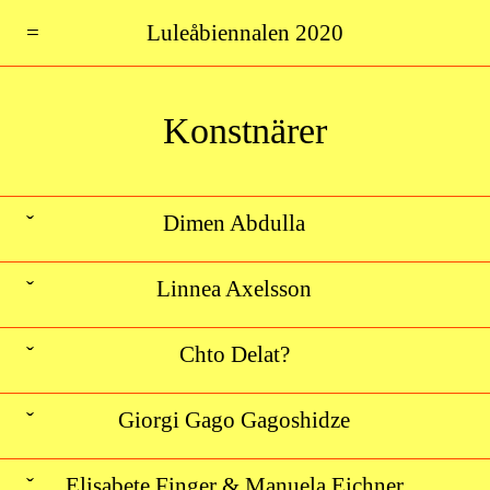
=
Luleåbiennalen 2020
Konstnärer
ˇ
Dimen Abdulla
ˇ
Linnea Axelsson
ˇ
Chto Delat?
ˇ
Giorgi Gago Gagoshidze
ˇ
Elisabete Finger & Manuela Eichner