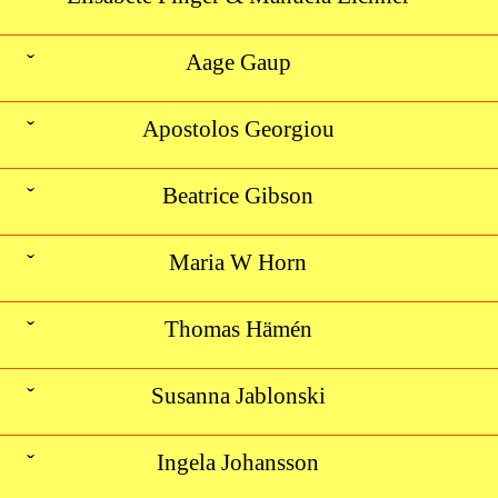
ˇ
Aage Gaup
ˇ
Apostolos Georgiou
ˇ
Beatrice Gibson
ˇ
Maria W Horn
ˇ
Thomas Hämén
ˇ
Susanna Jablonski
ˇ
Ingela Johansson